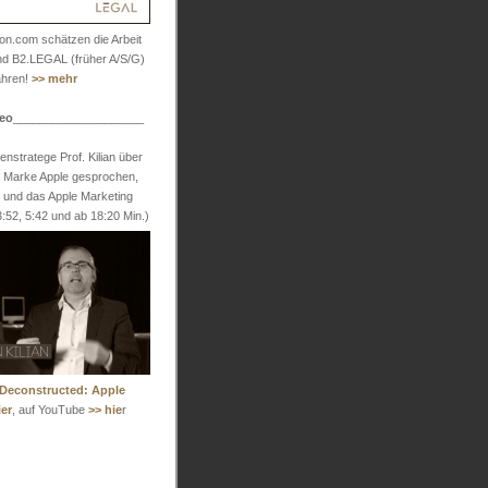
on.com schätzen die Arbeit
und B2.LEGAL (früher A/S/G)
ahren!
>> mehr
leo
____________________
enstratege Prof. Kilian über
r Marke Apple gesprochen,
s und das Apple Marketing
3:52, 5:42 und ab 18:20 Min.)
Deconstructed: Apple
ier
, auf YouTube
>> hie
r