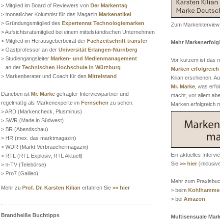
> Mitglied im Board of Reviewers von
Der Markentag
> monatlicher Kolumnist für das Magazin
Markenatikel
> Gründungsmitglied des
Expertenrat Technologiemarken
Zum Markeniterview
> Aufsichtsratsmitglied bei einem mittelständischen Unternehmen
> Mitglied im Herausgeberbeirat der
Fachzeitschrift transfer
Mehr Markenerfolg
> Gastprofessor an der
Universität Erlangen-Nürnberg
> Studiengangsleiter
Marken- und Medienmanagement
Vor kurzem ist das
an der
Technischen Hochschule in Würzburg
Marken erfolgreic
> Markenberater und Coach für den
Mittelstand
Kilian erschienen. Au
Mr. Marke
, was erfo
Daneben ist
Mr. Marke
gefragter Interviewpartner und
macht, vor allem abe
regelmäßg als Markenexperte im
Fernsehen
zu sehen:
Marken erfolgreich 
> ARD (Markencheck, Plusminus)
> SWR (Made in Südwest)
> BR (Abendschau)
> HR (mex. das marktmagazin)
> WDR (Markt Verbrauchermagazin)
Ein aktuelles Interv
> RTL (RTL Explosiv, RTL Aktuell)
Sie
>> hier
(inklusiv
> n-TV (Telebörse)
> Pro7 (Galileo)
Mehr zum Praxisbuch
Mehr zu
Prof. Dr. Karsten Kilian
erfahren Sie
>> hier
> beim
Kohlhammer
> bei
Amazon
Brandheiße Buchtipps
Multisensuale Mar