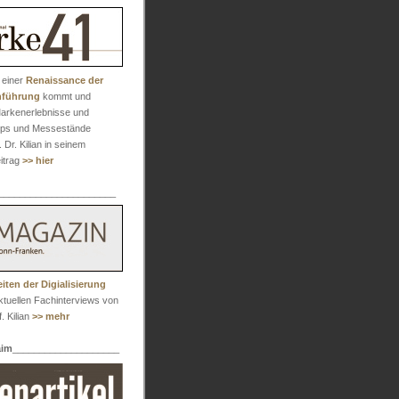
 einer
Renaissance der
nführung
kommt und
arkenerlebnisse und
ops und Messestände
. Dr. Kilian in seinem
itrag
>> hier
______________________
iten der Digialisierung
aktuellen Fachinterviews von
. Kilian
>> mehr
aim
____________________