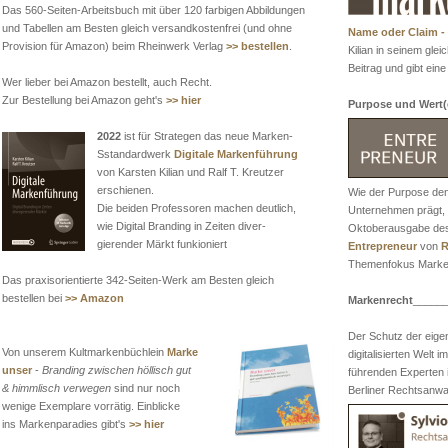
Das 560-Seiten-Arbeitsbuch mit über 120 farbigen Abbildungen
und Tabellen am Besten gleich versandkostenfrei (und ohne
Name oder Claim -
Provision für Amazon) beim Rheinwerk Verlag
>> bestellen
.
Kilian in seinem gle
Beitrag und gibt ein
Wer lieber bei Amazon bestellt, auch Recht.
Zur Bestellung bei Amazon geht's
>> hier
Purpose und Wert(
2022
ist für Strategen das neue Marken-
Sstandardwerk
Digitale Markenführung
von Karsten Kilian und Ralf T. Kreutzer
erschienen.
Wie der Purpose den
Die beiden Professoren machen deutlich,
Unternehmen prägt, er
wie Digital Branding in Zeiten diver-
Oktoberausgabe des
gierender Märkt funkioniert
Entrepreneur
von
R
Themenfokus Mark
Das praxisorientierte 342-Seiten-Werk am Besten gleich
bestellen bei
>> Amazon
Markenrecht
_____
Der Schutz der eigen
Von unserem Kultmarkenbüchlein
Marke
digitalisierten Welt 
unser
-
Branding zwischen höllisch gut
führenden Experten i
& himmlisch verwegen
sind nur noch
Berliner Rechtsanwa
wenige Exemplare vorrätig. Einblicke
ins Markenparadies gibt's
>> hier