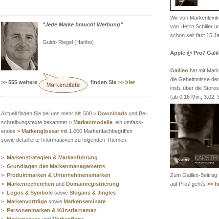
Wir von Markenlexik
"Jede Marke braucht Werbung"
von Herrn Schiller 
schon seit fast 15 J
Guido Riegel (Haribo)
Apple @ Pro7 Gali
Galileo
hat mit Mark
die Geheimnisse de
>> 555 weitere
finden Sie
>> hier
insb. über die Store
(ab 0:16 Min., 3:02, 
Aktuell finden Sie bei uns mehr als 500
> Downloads
und Be-
schreibungstexte bekannter
> Markenmodelle
, ein umfass-
endes
> Markenglossar
mit 1.000 Markenfachbegriffen
sowie detaillierte Informationen zu folgenden Themen:
>
Markenstrategien & Markenführung
>
Grundlagen des Markenmanagements
>
Produktmarken & Unternehmensmarken
Zum Galileo-Beitrag
>
Markenrecherchen
und
Domainregistrierung
auf Pro7 geht's
>> h
>
Logos & Symbole
sowie
Slogans & Jingles
>
Markenvorträge
sowie
Markenseminare
>
Personenmarken & Künstlernamen