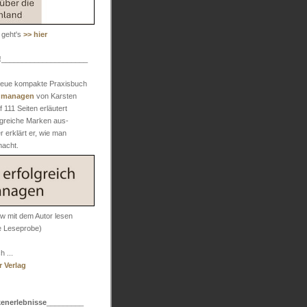
 geht's
>> hier
!
_____________________
 neue kompakte Praxisbuch
h managen
von Karsten
f 111 Seiten erläutert
lgreiche Marken aus-
r erklärt er, wie man
macht.
iew mit dem Autor lesen
e Leseprobe)
 ...
 Verlag
kenerlebnisse
_________