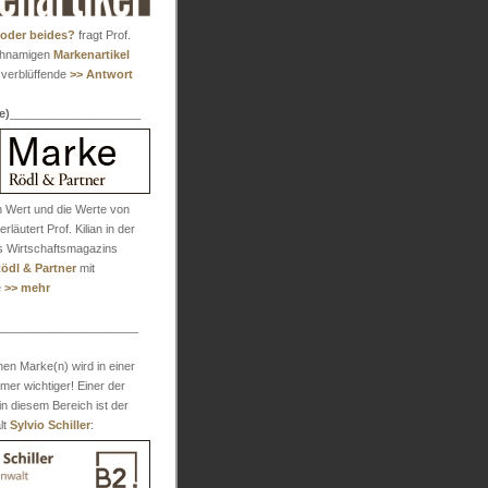
 oder beides?
fragt Prof.
ichnamigen
Markenartikel
e verblüffende
>> Antwort
e)
____________________
 Wert und die Werte von
läutert Prof. Kilian in der
 Wirtschaftsmagazins
ödl & Partner
mit
e
>> mehr
______________________
en Marke(n) wird in einer
immer wichtiger! Einer der
n diesem Bereich ist der
lt
Sylvio Schiller
: