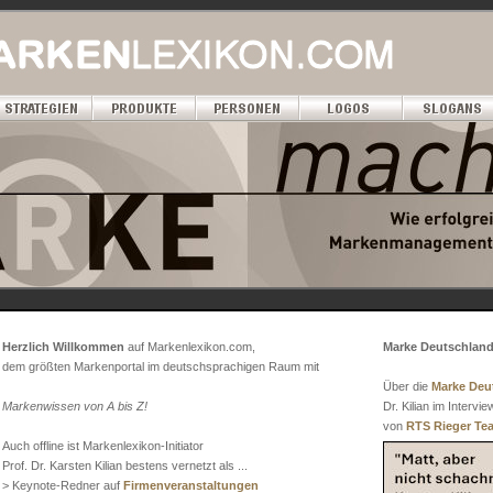
Herzlich Willkommen
auf Markenlexikon.com,
Marke Deutschlan
dem größten Markenportal im deutschsprachigen Raum mit
Über die
Marke Deu
Markenwissen von A bis Z
!
Dr. Kilian im Interv
von
RTS Rieger Te
Auch offline ist Markenlexikon-Initiator
Prof. Dr. Karsten Kilian bestens vernetzt als ...
> Keynote-Redner auf
Firmenveranstaltungen