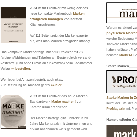
2024
ist für Praktiker mit wenig Zeit das
neue kompakte Markenbuch
Marken
erfolgreich managen
von Karsten
Kilian erschienen.
Warum es aktuell zu
physischen Marke
Auf 111 Seiten zeigt der Markenexperte
welche Bedeutung M
auf, was man Marken erfolgreich managt.
sinnvolle Markensh
haben, erläutert Prof
Das kompakte Markenerfolgs-Buch für Praktiker mit 78
neusten
Marke41
Be
farbigen Abbildungen und Tabellen am Besten gleich versand-
kostenfrei (und ohne Provision für Amazon) beim Kohlhammer
Starke Marken
____
Verlag
>> bestellen
.
Wer lieber bei Amazon bestellt, auch okay.
Zur Bestellung bei Amazon geht's
>> hier
2023
ist für Praktiker das neue Marken-
Starke Marken in Ze
Standardwerk
Marke machen!
von
lautet der Titel des 
Karsten Kilian erschienen.
ProMagazin
mit Prof
Der Markenstratege gibt Einblicke in 20
Name und/oder Cl
Jahre Markenpraxis mit Unternehmen und
erklärt anschaulich wie's gemacht wird.