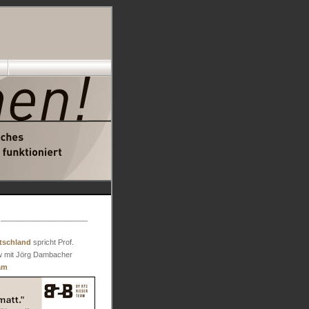
d
_____________________
tschland
spricht Prof.
iew mit Jörg Dambacher
am