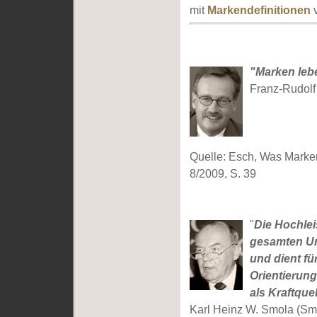
mit
Markendefinitionen
"Marken lebe
Franz-Rudolf 
Quelle: Esch, Was Marken
8/2009, S. 39
"
Die Hochlei
gesamten U
und dient fü
Orientierun
als Kraftque
Karl Heinz W. Smola (S